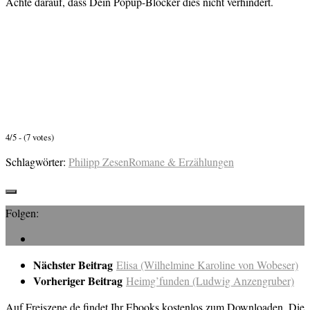
Achte darauf, dass Dein Popup-Blocker dies nicht verhindert.
4/5 - (7 votes)
Schlagwörter:
Philipp Zesen
Romane & Erzählungen
Folgen:
Nächster Beitrag
Elisa (Wilhelmine Karoline von Wobeser)
Vorheriger Beitrag
Heimg’funden (Ludwig Anzengruber)
Auf Freiszene.de findet Ihr Ebooks kostenlos zum Downloaden. Die