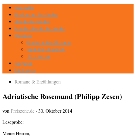
Startseite
Hörbücher Kostenlos
eBooks Kostenlos
Kindle eBooks Kostenlos
Weiteres
Radio online Streams
Youtube Channels
TV / Serien
Magazin
Eintragen
Romane & Erzählungen
Adriatische Rosemund (Philipp Zesen)
von
Freiszene.de
·
30. Oktober 2014
Leseprobe:
Meine Herren,