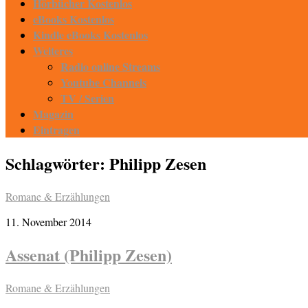
Hörbücher Kostenlos
eBooks Kostenlos
Kindle eBooks Kostenlos
Weiteres
Radio online Streams
Youtube Channels
TV / Serien
Magazin
Eintragen
Schlagwörter:
Philipp Zesen
Romane & Erzählungen
11. November 2014
Assenat (Philipp Zesen)
Romane & Erzählungen