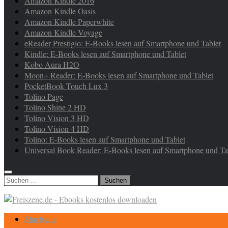
Amazon Kindle 2016
Amazon Kindle Oasis
Amazon Kindle Paperwhite
Amazon Kindle Voyage
eReader Prestigio: E-Books lesen auf Smartphone und Tablet
Kindle: E-Books lesen auf Smartphone und Tablet
Kobo Aura H2O
Moon+ Reader: E-Books lesen auf Smartphone und Tablet
PocketBook Touch Lux 3
Tolino Page
Tolino Shine 2 HD
Tolino Vision 3 HD
Tolino Vision 4 HD
Tolino: E-Books lesen auf Smartphone und Tablet
Universal Book Reader: E-Books lesen auf Smartphone und Ta
Suchen
nach:
Startseite