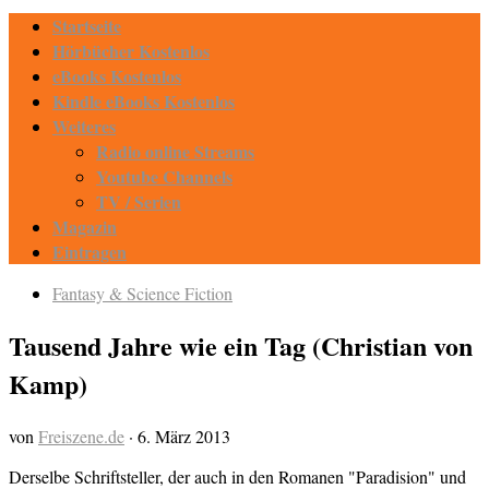
Startseite
Hörbücher Kostenlos
eBooks Kostenlos
Kindle eBooks Kostenlos
Weiteres
Radio online Streams
Youtube Channels
TV / Serien
Magazin
Eintragen
Fantasy & Science Fiction
Tausend Jahre wie ein Tag (Christian von
Kamp)
von
Freiszene.de
·
6. März 2013
Derselbe Schriftsteller, der auch in den Romanen "Paradision" und