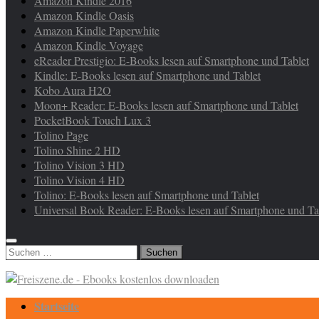
Amazon Kindle 2016
Amazon Kindle Oasis
Amazon Kindle Paperwhite
Amazon Kindle Voyage
eReader Prestigio: E-Books lesen auf Smartphone und Tablet
Kindle: E-Books lesen auf Smartphone und Tablet
Kobo Aura H2O
Moon+ Reader: E-Books lesen auf Smartphone und Tablet
PocketBook Touch Lux 3
Tolino Page
Tolino Shine 2 HD
Tolino Vision 3 HD
Tolino Vision 4 HD
Tolino: E-Books lesen auf Smartphone und Tablet
Universal Book Reader: E-Books lesen auf Smartphone und Ta
Suchen
nach:
Startseite