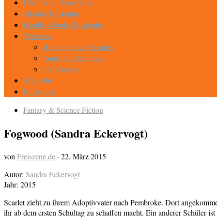
Hörbücher Kostenlos
eBooks Kostenlos
Kindle eBooks Kostenlos
Weiteres
Radio online Streams
Youtube Channels
TV / Serien
Magazin
Eintragen
Fantasy & Science Fiction
Fogwood (Sandra Eckervogt)
von
Freiszene.de
·
22. März 2015
Autor:
Sandra Eckervogt
Jahr: 2015
Scarlet zieht zu ihrem Adoptivvater nach Pembroke. Dort angekommen, 
ihr ab dem ersten Schultag zu schaffen macht. Ein anderer Schüler ist 