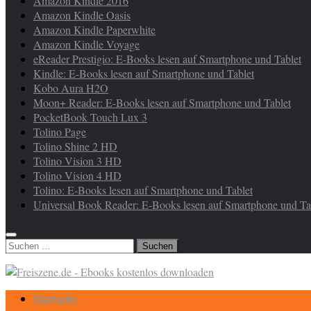
Amazon Kindle 2016
Amazon Kindle Oasis
Amazon Kindle Paperwhite
Amazon Kindle Voyage
eReader Prestigio: E-Books lesen auf Smartphone und Tablet
Kindle: E-Books lesen auf Smartphone und Tablet
Kobo Aura H2O
Moon+ Reader: E-Books lesen auf Smartphone und Tablet
PocketBook Touch Lux 3
Tolino Page
Tolino Shine 2 HD
Tolino Vision 3 HD
Tolino Vision 4 HD
Tolino: E-Books lesen auf Smartphone und Tablet
Universal Book Reader: E-Books lesen auf Smartphone und Ta
Suchen
nach:
Startseite