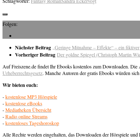
Schlagwörter:
Fantasy Roman
Sandra Eckervogt
Folgen:
Nächster Beitrag
„Geringe Mitnahme – Effekte“ – ein fiktiv
Vorheriger Beitrag
Der goldne Spiegel (Christoph Martin Wi
Auf Freiszene.de findet Ihr Ebooks kostenlos zum Downloaden. Die Au
Urheberrechtsgesetz
. Manche Autoren der gratis Ebooks würden sich 
Wir bieten euch:
-
kostenlose MP3 Hörspiele
-
kostenlose eBooks
-
Mediatheken Übersicht
-
Radio online Streams
-
kostenloses Tageshoroskop
Alle Rechte werden eingehalten, das Downloaden der Hörspiele und E