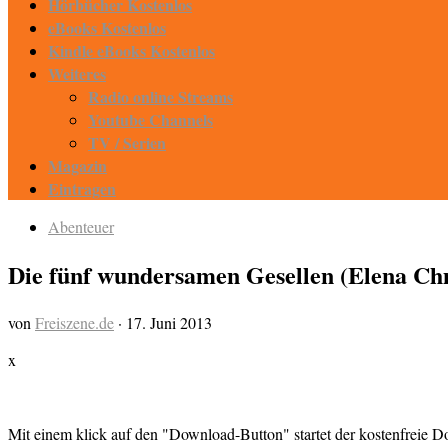
Hörbücher Kostenlos
eBooks Kostenlos
Kindle eBooks Kostenlos
Weiteres
Radio online Streams
Youtube Channels
TV / Serien
Magazin
Eintragen
Abenteuer
Die fünf wundersamen Gesellen (Elena Ch
von
Freiszene.de
·
17. Juni 2013
x
Mit einem klick auf den "Download-Button" startet der kostenfreie