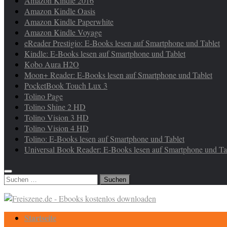
Amazon Kindle 2016
Amazon Kindle Oasis
Amazon Kindle Paperwhite
Amazon Kindle Voyage
eReader Prestigio: E-Books lesen auf Smartphone und Tablet
Kindle: E-Books lesen auf Smartphone und Tablet
Kobo Aura H2O
Moon+ Reader: E-Books lesen auf Smartphone und Tablet
PocketBook Touch Lux 3
Tolino Page
Tolino Shine 2 HD
Tolino Vision 3 HD
Tolino Vision 4 HD
Tolino: E-Books lesen auf Smartphone und Tablet
Universal Book Reader: E-Books lesen auf Smartphone und Ta
Suchen
nach:
Startseite