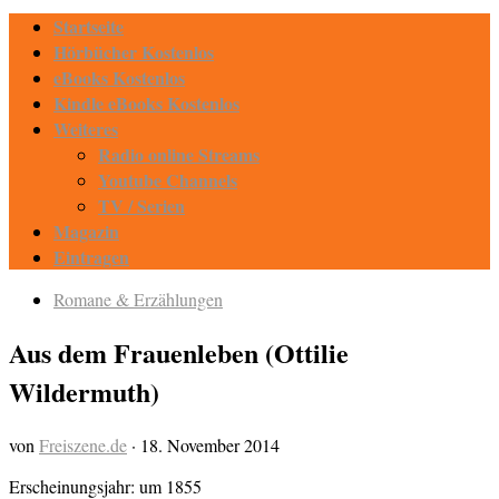
Startseite
Hörbücher Kostenlos
eBooks Kostenlos
Kindle eBooks Kostenlos
Weiteres
Radio online Streams
Youtube Channels
TV / Serien
Magazin
Eintragen
Romane & Erzählungen
Aus dem Frauenleben (Ottilie
Wildermuth)
von
Freiszene.de
·
18. November 2014
Erscheinungsjahr: um 1855