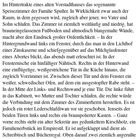
Im Hintertrakte eines alten Vorstadthauses das sogenannte
Speisezimmer der Familie Spuller. In Wirklichkeit zwar auch der
Raum, in dem gegessen wird, zugleich aber jener, wo Vater und
Sohn schlafen. Das Zimmer ist ziemlich weitläufig und niedrig, hat
brauneingelassenen Fußboden und altmodisch blaugemalte Wände,
macht aber den Eindruck großer Ordentlichkeit. – In der
Hintergrundwand links ein Fenster, durch das man in den Lichthof
einer Zinskaserne und schiefgegenüber auf das Milchglasfenster
eines Abortes blickt, das abends matt erleuchtet ist. In der
Fensternische ein hinfälliger Nähtisch. Rechts in der Hinterwand
eine einflügelige, weißgestrichene Tür in die Küche hinaus, die
zugleich Vorzimmer ist. Zwischen dieser Tür und dem Fenster ein
weißer, schwedischer Ofen, auf dem ein ausgestopfter Rabe steht. –
In der Mitte der Links- und Rechtswand je eine Tür. Die linke führt
in das Kabinett, wo Mutter und Tochter schlafen, die rechte würde
die Verbindung mit dem Zimmer des Zimmerherrn herstellen. Es ist
jedoch ein roter Lederschlafdiwan vor sie geschoben. Jenseits der
beiden Türen links und rechts ein braunpolierter Kasten. – Ganz
vorne rechts steht ein alter Sekretär aus gedunkeltem Kirschholz, ein
Familienerbstück im Empirestil. Er ist aufgeklappt und dient als
Schreibtisch und Bücherregal. Oben darauf zwei ziemlich angerußte