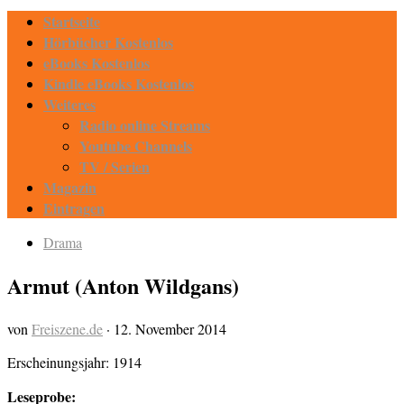
Startseite
Hörbücher Kostenlos
eBooks Kostenlos
Kindle eBooks Kostenlos
Weiteres
Radio online Streams
Youtube Channels
TV / Serien
Magazin
Eintragen
Drama
Armut (Anton Wildgans)
von
Freiszene.de
·
12. November 2014
Erscheinungsjahr: 1914
Leseprobe: