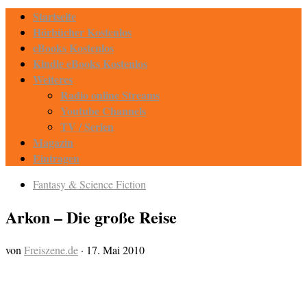
Startseite
Hörbücher Kostenlos
eBooks Kostenlos
Kindle eBooks Kostenlos
Weiteres
Radio online Streams
Youtube Channels
TV / Serien
Magazin
Eintragen
Fantasy & Science Fiction
Arkon – Die große Reise
von
Freiszene.de
·
17. Mai 2010