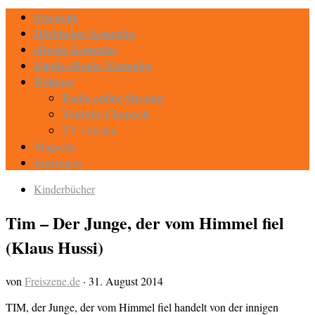
Startseite
Hörbücher Kostenlos
eBooks Kostenlos
Kindle eBooks Kostenlos
Weiteres
Radio online Streams
Youtube Channels
TV / Serien
Magazin
Eintragen
Kinderbücher
Tim – Der Junge, der vom Himmel fiel
(Klaus Hussi)
von
Freiszene.de
·
31. August 2014
TIM, der Junge, der vom Himmel fiel handelt von der innigen