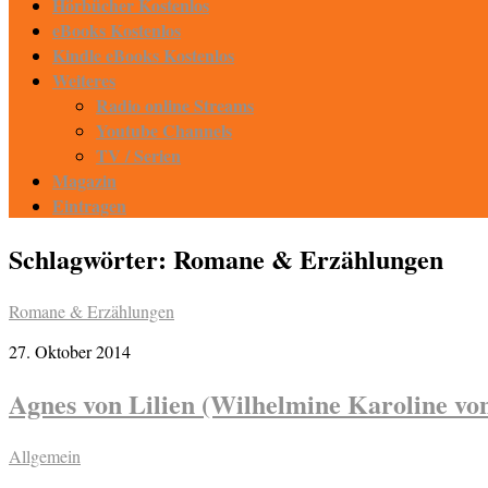
Hörbücher Kostenlos
eBooks Kostenlos
Kindle eBooks Kostenlos
Weiteres
Radio online Streams
Youtube Channels
TV / Serien
Magazin
Eintragen
Schlagwörter:
Romane & Erzählungen
Romane & Erzählungen
27. Oktober 2014
Agnes von Lilien (Wilhelmine Karoline vo
Allgemein