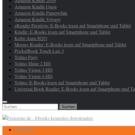
Amazon Kindle 2016
Amazon Kindle Oasis
Amazon Kindle Paperwhite
Amazon Kindle Voyage
eReader Prestigio: E-Books lesen auf Smartphone und Tablet
Kindle: E-Books lesen auf Smartphone und Tablet
Kobo Aura H2O
Moon+ Reader: E-Books lesen auf Smartphone und Tablet
PocketBook Touch Lux 3
Tolino Page
Tolino Shine 2 HD
Tolino Vision 3 HD
Tolino Vision 4 HD
Tolino: E-Books lesen auf Smartphone und Tablet
Universal Book Reader: E-Books lesen auf Smartphone und Ta
Suchen
nach:
Startseite