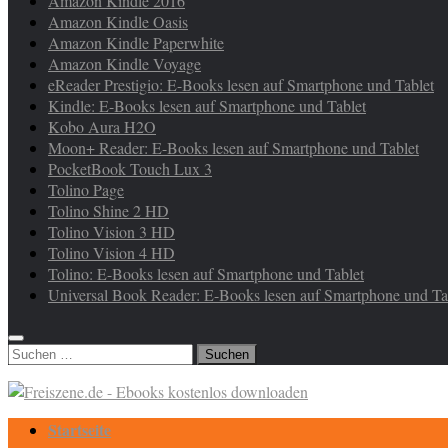
Amazon Kindle 2016
Amazon Kindle Oasis
Amazon Kindle Paperwhite
Amazon Kindle Voyage
eReader Prestigio: E-Books lesen auf Smartphone und Tablet
Kindle: E-Books lesen auf Smartphone und Tablet
Kobo Aura H2O
Moon+ Reader: E-Books lesen auf Smartphone und Tablet
PocketBook Touch Lux 3
Tolino Page
Tolino Shine 2 HD
Tolino Vision 3 HD
Tolino Vision 4 HD
Tolino: E-Books lesen auf Smartphone und Tablet
Universal Book Reader: E-Books lesen auf Smartphone und Ta
Suchen
nach:
Startseite