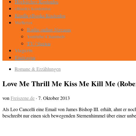
Hörbücher Kostenlos
eBooks Kostenlos
Kindle eBooks Kostenlos
Weiteres
Radio online Streams
Youtube Channels
TV / Serien
Magazin
Eintragen
Romane & Erzählungen
Love Me Thrill Me Kiss Me Kill Me (Rober
von
Freiszene.de
·
7. Oktober 2013
Als Leo Cancelli eine Email von James Bishop III. erhält, ahnt er no
beschreibt nur einen sich bewegenden Sternenhimmel über einer unbeka