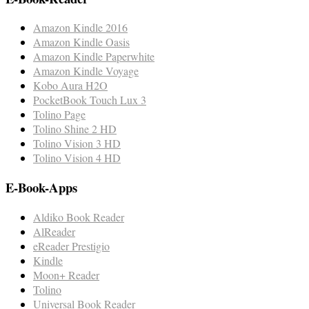
Amazon Kindle 2016
Amazon Kindle Oasis
Amazon Kindle Paperwhite
Amazon Kindle Voyage
Kobo Aura H2O
PocketBook Touch Lux 3
Tolino Page
Tolino Shine 2 HD
Tolino Vision 3 HD
Tolino Vision 4 HD
E-Book-Apps
Aldiko Book Reader
AlReader
eReader Prestigio
Kindle
Moon+ Reader
Tolino
Universal Book Reader