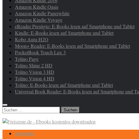
Amazon Kindle 2016
Amazon Kindle Oasis
Amazon Kindle Paperwhite
Amazon Kindle Voyage
eReader Prestigio: E-Books lesen auf Smartphone und Tablet
Kindle: E-Books lesen auf Smartphone und Tablet
Kobo Aura H2O
Moon+ Reader: E-Books lesen auf Smartphone und Tablet
PocketBook Touch Lux 3
Tolino Page
Tolino Shine 2 HD
Tolino Vision 3 HD
Tolino Vision 4 HD
Tolino: E-Books lesen auf Smartphone und Tablet
Universal Book Reader: E-Books lesen auf Smartphone und Ta
Suchen
nach:
Startseite