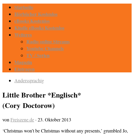
Startseite
Hörbücher Kostenlos
eBooks Kostenlos
Kindle eBooks Kostenlos
Weiteres
Radio online Streams
Youtube Channels
TV / Serien
Magazin
Eintragen
Anderssprachig
Little Brother *Englisch*
(Cory Doctorow)
von
Freiszene.de
·
23. Oktober 2013
‘Christmas won’t be Christmas without any presents,’ grumbled Jo,