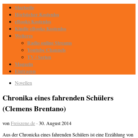
Startseite
Hörbücher Kostenlos
eBooks Kostenlos
Kindle eBooks Kostenlos
Weiteres
Radio online Streams
Youtube Channels
TV / Serien
Magazin
Eintragen
Novellen
Chronika eines fahrenden Schülers
(Clemens Brentano)
von
Freiszene.de
·
30. August 2014
Aus der Chronicka eines fahrenden Schülers ist eine Erzählung von