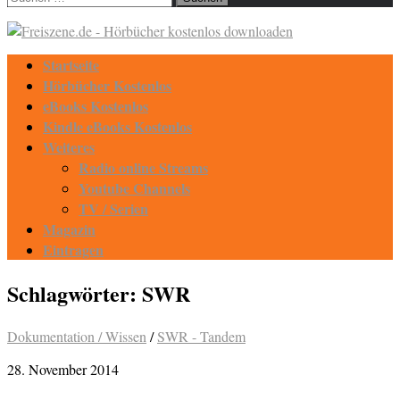
nach:
Startseite
Hörbücher Kostenlos
eBooks Kostenlos
Kindle eBooks Kostenlos
Weiteres
Radio online Streams
Youtube Channels
TV / Serien
Magazin
Eintragen
Schlagwörter:
SWR
Dokumentation / Wissen
/
SWR - Tandem
28. November 2014