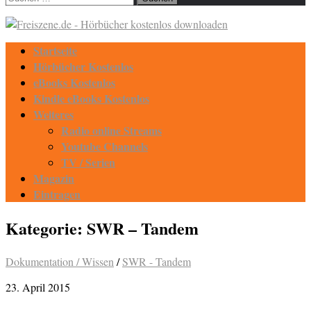
nach:
Startseite
Hörbücher Kostenlos
eBooks Kostenlos
Kindle eBooks Kostenlos
Weiteres
Radio online Streams
Youtube Channels
TV / Serien
Magazin
Eintragen
Kategorie:
SWR – Tandem
Dokumentation / Wissen
/
SWR - Tandem
23. April 2015