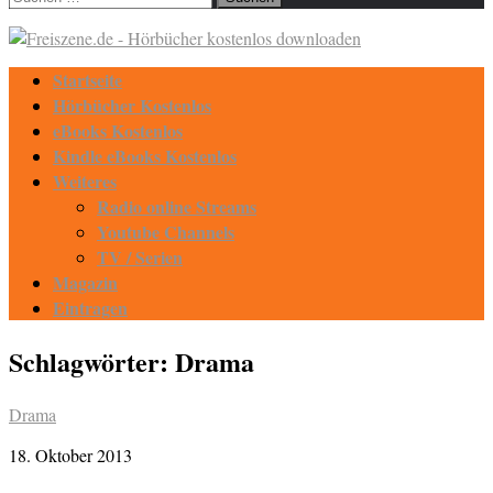
nach:
Startseite
Hörbücher Kostenlos
eBooks Kostenlos
Kindle eBooks Kostenlos
Weiteres
Radio online Streams
Youtube Channels
TV / Serien
Magazin
Eintragen
Schlagwörter:
Drama
Drama
18. Oktober 2013