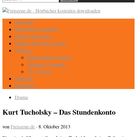
nach:
Startseite
Hörbücher Kostenlos
eBooks Kostenlos
Kindle eBooks Kostenlos
Weiteres
Radio online Streams
Youtube Channels
TV / Serien
Magazin
Eintragen
Drama
Kurt Tucholsky – Das Stundenkonto
von
Freiszene.de
·
8. Oktober 2013