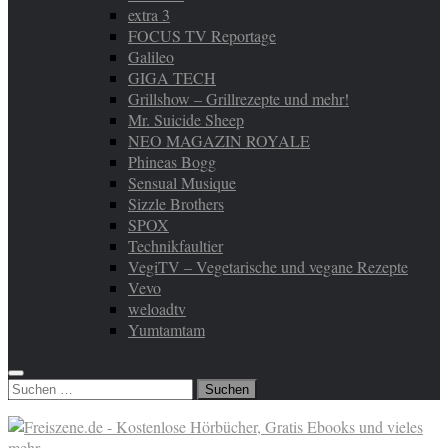
extra 3
FOCUS TV Reportage
Galileo
GIGA TECH
Grillshow – Grillrezepte und mehr!
Mr. Suicide Sheep
NEO MAGAZIN ROYALE
Phineas Bogg
Sensual Musique
Sizzle Brothers
SPOX
Technikfaultier
VegiTV – Vegetarische und vegane Rezepte
Vevo
weloadtv
Yumtamtam
Suchen
nach: