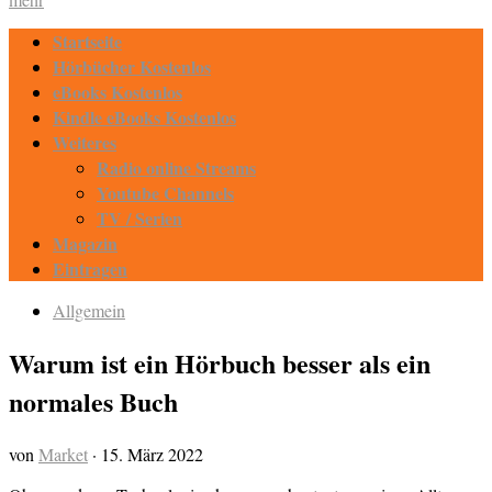
Startseite
Hörbücher Kostenlos
eBooks Kostenlos
Kindle eBooks Kostenlos
Weiteres
Radio online Streams
Youtube Channels
TV / Serien
Magazin
Eintragen
Allgemein
Warum ist ein Hörbuch besser als ein
normales Buch
von
Market
·
15. März 2022