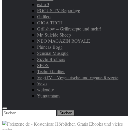
extra 3
FOCUS TV Reportage
Galileo
GIGA TECH
Grillshow – Grillrezepte und mehr!
Mr. Suicide Sheep
NEO MAGAZIN ROYALE
Phineas Bogg
Sensual Musique
Sizzle Brothers
SPOX
Technikfaultier
VegiTV – Vegetarische und vegane Rezepte
Vevo
weloadtv
Yumtamtam
Suchen
nach: