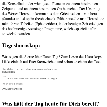
die Konstellation der wichtigsten Planeten zu einem bestimmten
Zeitpunkt und an einem bestimmten Ort betrachtet. Der Ursprung
des Wortes Horoskop kommt aus dem Griechischen – von hora
(Stunde) und skopéin (beobachten). Früher erstellte man Horoskope
mithilfe von Tabellen (Ephemeriden), in der heutigen Zeit erledigen
das hochwertige Astrologie-Programme, welche speziell dafür
entwickelt wurden.
Tageshoroskop:
Was sagen die Sterne über Euren Tag? Zum Lesen des Horoskops
klickt einfach auf Euer Sternzeichen und schon erscheint der Text.
Inhalt
Hier klicken, um den Inhalt von www.astrolantis.de
anzuzeigen.
von
www.astrolantis.de
Inhalt von www.astrolantis.de immer anzeigen
anzeigen
Inhalt direkt öffnen
www.astrolantis.de
Was hält der Tag heute für Dich bereit?