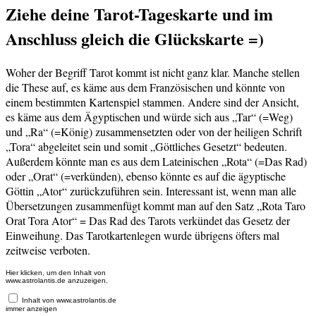
Ziehe deine Tarot-Tageskarte und im
Anschluss gleich die Glückskarte =)
Woher der Begriff Tarot kommt ist nicht ganz klar. Manche stellen
die These auf, es käme aus dem Französischen und könnte von
einem bestimmten Kartenspiel stammen. Andere sind der Ansicht,
es käme aus dem Ägyptischen und würde sich aus „Tar“ (=Weg)
und „Ra“ (=König) zusammensetzten oder von der heiligen Schrift
„Tora“ abgeleitet sein und somit „Göttliches Gesetzt“ bedeuten.
Außerdem könnte man es aus dem Lateinischen „Rota“ (=Das Rad)
oder „Orat“ (=verkünden), ebenso könnte es auf die ägyptische
Göttin „Ator“ zurückzuführen sein. Interessant ist, wenn man alle
Übersetzungen zusammenfügt kommt man auf den Satz „Rota Taro
Orat Tora Ator“ = Das Rad des Tarots verkündet das Gesetz der
Einweihung. Das Tarotkartenlegen wurde übrigens öfters mal
zeitweise verboten.
Inhalt
Hier klicken, um den Inhalt von
www.astrolantis.de anzuzeigen.
von
www.astrolantis.de
Inhalt von www.astrolantis.de
anzeigen
immer anzeigen