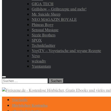
GIGA TECH
Grillshow – Grillrezepte und mehr!
Mr. Suicide Sheep
NEO MAGAZIN ROYALE
Phineas Bogg
Sensual Musique
Sizzle Brothers
SPOX
Technikfaultier
VegiTV – Vegetarische und vegane Rezepte
Vevo
weloadtv
Yumtamtam
Suchen
nach:
Startseite
Hörbücher Kostenlos
eBooks Kostenlos