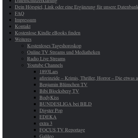
Datenschutzerklärung
Dein Hörspiel, Link oder eine Ergänzung für unsere Datenban
FAQ
Impressum
Kontakt
Kostenlose Kindle eBooks finden
Weiteres
Kostenloses Tageshoroskop
Online TV Streams und Mediatheken
Radio Live Streams
Youtube Channels
1893Lars
afireinzide – Krimis, Thriller, Horror – Die etwas
Benjamin Blümchen TV
Bibi Blocksberg TV
BodyKiss
BUNDESLIGA bei BILD
Digster Pop
EDEKA
extra 3
FOCUS TV Reportage
Galileo