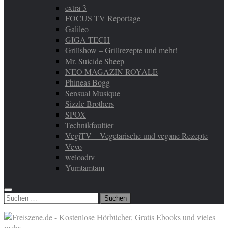
extra 3
FOCUS TV Reportage
Galileo
GIGA TECH
Grillshow – Grillrezepte und mehr!
Mr. Suicide Sheep
NEO MAGAZIN ROYALE
Phineas Bogg
Sensual Musique
Sizzle Brothers
SPOX
Technikfaultier
VegiTV – Vegetarische und vegane Rezepte
Vevo
weloadtv
Yumtamtam
Suchen
nach: