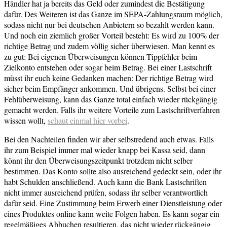
Händler hat ja bereits das Geld oder zumindest die Bestätigung
dafür. Des Weiteren ist das Ganze im SEPA-Zahlungsraum möglich,
sodass nicht nur bei deutschen Anbietern so bezahlt werden kann.
Und noch ein ziemlich großer Vorteil besteht: Es wird zu 100% der
richtige Betrag und zudem völlig sicher überwiesen. Man kennt es
zu gut: Bei eigenen Überweisungen können Tippfehler beim
Zielkonto entstehen oder sogar beim Betrag. Bei einer Lastschrift
müsst ihr euch keine Gedanken machen: Der richtige Betrag wird
sicher beim Empfänger ankommen. Und übrigens. Selbst bei einer
Fehlüberweisung, kann das Ganze total einfach wieder rückgängig
gemacht werden. Falls ihr weitere Vorteile zum Lastschriftverfahren
wissen wollt,
schaut einmal hier vorbei
.
Bei den Nachteilen finden wir aber selbstredend auch etwas. Falls
ihr zum Beispiel immer mal wieder knapp bei Kassa seid, dann
könnt ihr den Überweisungszeitpunkt trotzdem nicht selber
bestimmen. Das Konto sollte also ausreichend gedeckt sein, oder ihr
habt Schulden anschließend. Auch kann die Bank Lastschriften
nicht immer ausreichend prüfen, sodass ihr selber verantwortlich
dafür seid. Eine Zustimmung beim Erwerb einer Dienstleistung oder
eines Produktes online kann weite Folgen haben. Es kann sogar ein
regelmäßiges Abbuchen resultieren, das nicht wieder rückgängig