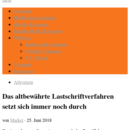
Startseite
Hörbücher Kostenlos
eBooks Kostenlos
Kindle eBooks Kostenlos
Weiteres
Radio online Streams
Youtube Channels
TV / Serien
Magazin
Eintragen
Allgemein
Das altbewährte Lastschriftverfahren
setzt sich immer noch durch
von
Market
·
25. Juni 2018