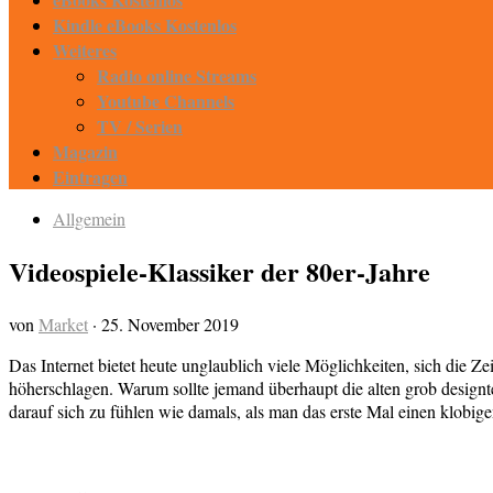
Kindle eBooks Kostenlos
Weiteres
Radio online Streams
Youtube Channels
TV / Serien
Magazin
Eintragen
Allgemein
Videospiele-Klassiker der 80er-Jahre
von
Market
·
25. November 2019
Das Internet bietet heute unglaublich viele Möglichkeiten, sich die 
höherschlagen. Warum sollte jemand überhaupt die alten grob designt
darauf sich zu fühlen wie damals, als man das erste Mal einen klobige