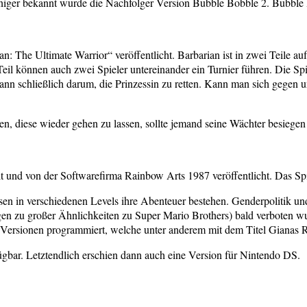
eniger bekannt wurde die Nachfolger Version Bubble Bobble 2. Bubble
The Ultimate Warrior“ veröffentlicht. Barbarian ist in zwei Teile aufg
l können auch zwei Spieler untereinander ein Turnier führen. Die Spi
n schließlich darum, die Prinzessin zu retten. Kann man sich gegen un
hen, diese wieder gehen zu lassen, sollte jemand seine Wächter besiege
t und von der Softwarefirma Rainbow Arts 1987 veröffentlicht. Das S
en in verschiedenen Levels ihre Abenteuer bestehen. Genderpolitik u
en zu großer Ähnlichkeiten zu Super Mario Brothers) bald verboten wur
ersionen programmiert, welche unter anderem mit dem Titel Gianas R
fügbar. Letztendlich erschien dann auch eine Version für Nintendo DS.