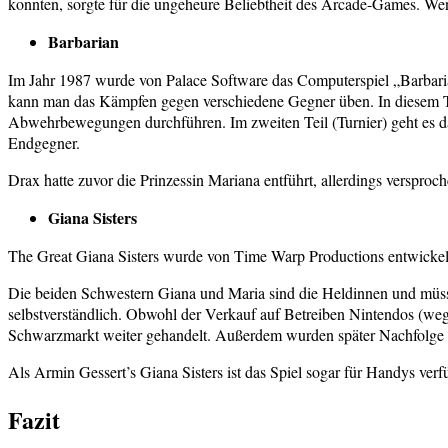
konnten, sorgte für die ungeheure Beliebtheit des Arcade-Games. W
Barbarian
Im Jahr 1987 wurde von Palace Software das Computerspiel „Barbarian: 
kann man das Kämpfen gegen verschiedene Gegner üben. In diesem Tei
Abwehrbewegungen durchführen. Im zweiten Teil (Turnier) geht es dan
Endgegner.
Drax hatte zuvor die Prinzessin Mariana entführt, allerdings versproc
Giana Sisters
The Great Giana Sisters wurde von Time Warp Productions entwickel
Die beiden Schwestern Giana und Maria sind die Heldinnen und müss
selbstverständlich. Obwohl der Verkauf auf Betreiben Nintendos (weg
Schwarzmarkt weiter gehandelt. Außerdem wurden später Nachfolge V
Als Armin Gessert’s Giana Sisters ist das Spiel sogar für Handys ver
Fazit