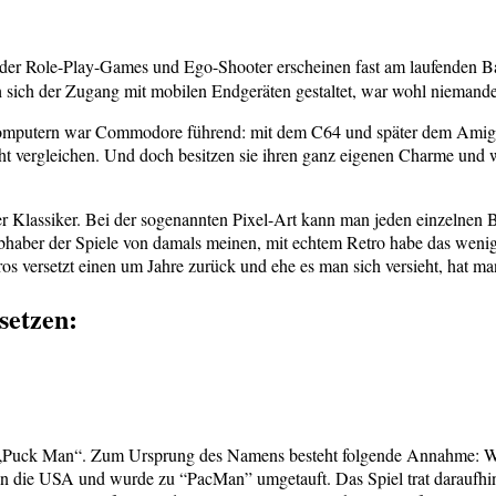
der Role-Play-Games und Ego-Shooter erscheinen fast am laufenden Ban
ch sich der Zugang mit mobilen Endgeräten gestaltet, war wohl nieman
mcomputern war Commodore führend: mit dem C64 und später dem Amiga
cht vergleichen. Und doch besitzen sie ihren ganz eigenen Charme und 
r Klassiker. Bei der sogenannten Pixel-Art kann man jeden einzelnen B
bhaber der Spiele von damals meinen, mit echtem Retro habe das wenig
tros versetzt einen um Jahre zurück und ehe es man sich versieht, hat 
setzen:
el „Puck Man“. Zum Ursprung des Namens besteht folgende Annahme: Wah
in die USA und wurde zu “PacMan” umgetauft. Das Spiel trat daraufhin