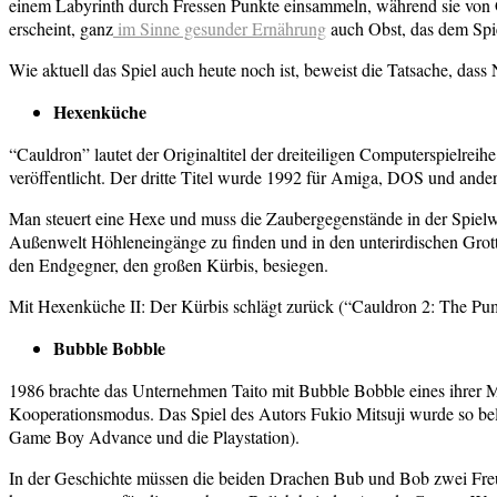
einem Labyrinth durch Fressen Punkte einsammeln, während sie von Ge
erscheint, ganz
im Sinne gesunder Ernährung
auch Obst, das dem Spie
Wie aktuell das Spiel auch heute noch ist, beweist die Tatsache, da
Hexenküche
“Cauldron” lautet der Originaltitel der dreiteiligen Computerspielr
veröffentlicht. Der dritte Titel wurde 1992 für Amiga, DOS und ande
Man steuert eine Hexe und muss die Zaubergegenstände in der Spielw
Außenwelt Höhleneingänge zu finden und in den unterirdischen Gro
den Endgegner, den großen Kürbis, besiegen.
Mit Hexenküche II: Der Kürbis schlägt zurück (“Cauldron 2: The Pum
Bubble Bobble
1986 brachte das Unternehmen Taito mit Bubble Bobble eines ihrer 
Kooperationsmodus. Das Spiel des Autors Fukio Mitsuji wurde so bel
Game Boy Advance und die Playstation).
In der Geschichte müssen die beiden Drachen Bub und Bob zwei Freun