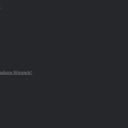
k
 anderen Hörspiele!