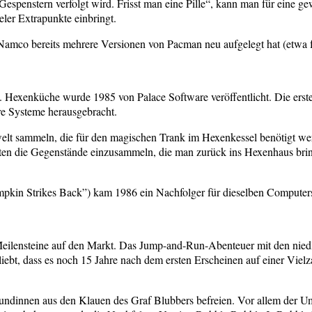
spenstern verfolgt wird. Frisst man eine Pille“, kann man für eine ge
ler Extrapunkte einbringt.
ss Namco bereits mehrere Versionen von Pacman neu aufgelegt hat (etwa
eihe. Hexenküche wurde 1985 von Palace Software veröffentlicht. Die er
re Systeme herausgebracht.
elt sammeln, die für den magischen Trank im Hexenkessel benötigt wer
tten die Gegenstände einzusammeln, die man zurück ins Hexenhaus br
pkin Strikes Back”) kam 1986 ein Nachfolger für dieselben Computers
Meilensteine auf den Markt. Das Jump-and-Run-Abenteuer mit den nied
iebt, dass es noch 15 Jahre nach dem ersten Erscheinen auf einer Vie
dinnen aus den Klauen des Graf Blubbers befreien. Vor allem der Umst