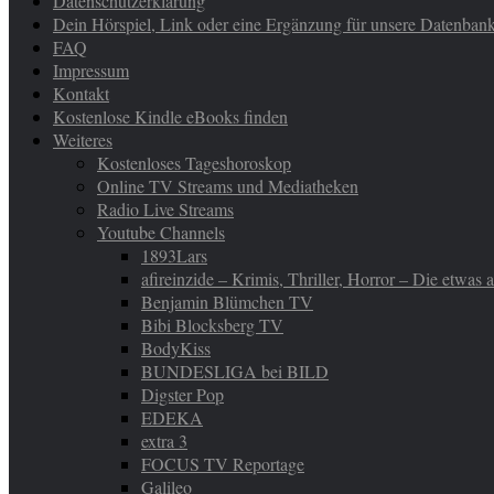
Datenschutzerklärung
Dein Hörspiel, Link oder eine Ergänzung für unsere Datenban
FAQ
Impressum
Kontakt
Kostenlose Kindle eBooks finden
Weiteres
Kostenloses Tageshoroskop
Online TV Streams und Mediatheken
Radio Live Streams
Youtube Channels
1893Lars
afireinzide – Krimis, Thriller, Horror – Die etwas
Benjamin Blümchen TV
Bibi Blocksberg TV
BodyKiss
BUNDESLIGA bei BILD
Digster Pop
EDEKA
extra 3
FOCUS TV Reportage
Galileo