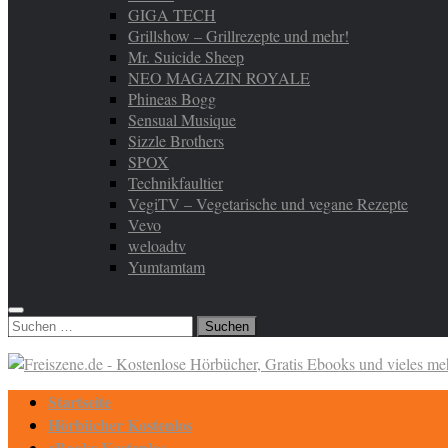
GIGA TECH
Grillshow – Grillrezepte und mehr!
Mr. Suicide Sheep
NEO MAGAZIN ROYALE
Phineas Bogg
Sensual Musique
Sizzle Brothers
SPOX
Technikfaultier
VegiTV – Vegetarische und vegane Rezepte
Vevo
weloadtv
Yumtamtam
Suchen
nach:
Startseite
Hörbücher Kostenlos
eBooks Kostenlos