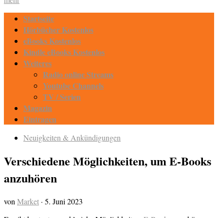
Startseite
Hörbücher Kostenlos
eBooks Kostenlos
Kindle eBooks Kostenlos
Weiteres
Radio online Streams
Youtube Channels
TV / Serien
Magazin
Eintragen
Neuigkeiten & Ankündigungen
Verschiedene Möglichkeiten, um E-Books
anzuhören
von
Market
·
5. Juni 2023