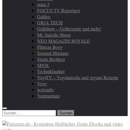
extra 3
FOCUS TV Reportage
Galileo
GIGA TECH
Grillshow – Grillrezepte und mehr!
Mr. Suicide Sheep
NEO MAGAZIN ROYALE
Phineas Bogg
Sensual Musique
Sizzle Brothers
SPOX
Technikfaultier
VegiTV – Vegetarische und vegane Rezepte
Vevo
weloadtv
Yumtamtam
Suchen
nach: