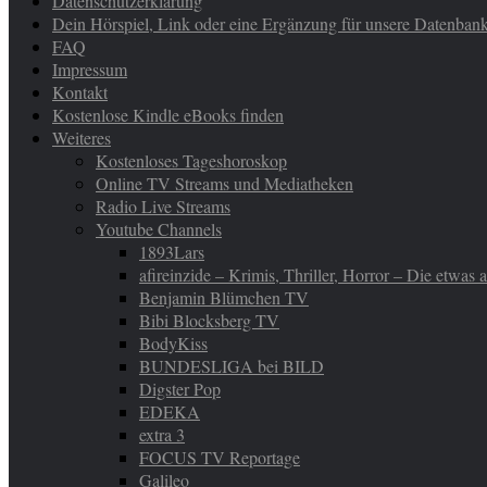
Datenschutzerklärung
Dein Hörspiel, Link oder eine Ergänzung für unsere Datenban
FAQ
Impressum
Kontakt
Kostenlose Kindle eBooks finden
Weiteres
Kostenloses Tageshoroskop
Online TV Streams und Mediatheken
Radio Live Streams
Youtube Channels
1893Lars
afireinzide – Krimis, Thriller, Horror – Die etwas
Benjamin Blümchen TV
Bibi Blocksberg TV
BodyKiss
BUNDESLIGA bei BILD
Digster Pop
EDEKA
extra 3
FOCUS TV Reportage
Galileo