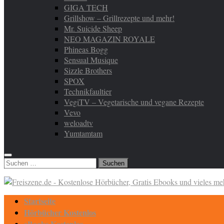
GIGA TECH
Grillshow – Grillrezepte und mehr!
Mr. Suicide Sheep
NEO MAGAZIN ROYALE
Phineas Bogg
Sensual Musique
Sizzle Brothers
SPOX
Technikfaultier
VegiTV – Vegetarische und vegane Rezepte
Vevo
weloadtv
Yumtamtam
Suchen
nach:
Startseite
Hörbücher Kostenlos
eBooks Kostenlos