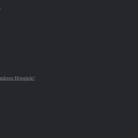
k
 anderen Hörspiele!