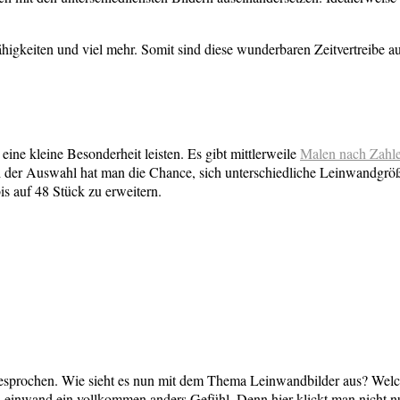
higkeiten und viel mehr. Somit sind diese wunderbaren Zeitvertreibe a
ine kleine Besonderheit leisten. Es gibt mittlerweile
Malen nach Zahl
ei der Auswahl hat man die Chance, sich unterschiedliche Leinwandgr
s auf 48 Stück zu erweitern.
gesprochen. Wie sieht es nun mit dem Thema Leinwandbilder aus? Welc
inwand ein vollkommen anders Gefühl. Denn hier klickt man nicht nur. 