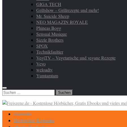
GIGA TECH
Grillshow – Grillrezepte und mehr!
Mr. Suicide Sheep
NEO MAGAZIN ROYALE
Phineas Bogg
Sensual Musique
Sizzle Brothers
SPOX
Technikfaultier
VegiTV – Vegetarische und vegane Rezepte
Vevo
weloadtv
Yumtamtam
Suchen
nach:
Startseite
Hörbücher Kostenlos
eBooks Kostenlos