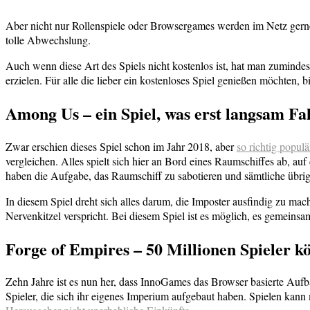
Aber nicht nur Rollenspiele oder Browsergames werden im Netz gerne g
tolle Abwechslung.
Auch wenn diese Art des Spiels nicht kostenlos ist, hat man zumindes
erzielen. Für alle die lieber ein kostenloses Spiel genießen möchten, b
Among Us – ein Spiel, was erst langsam F
Zwar erschien dieses Spiel schon im Jahr 2018, aber
so richtig populä
vergleichen. Alles spielt sich hier an Bord eines Raumschiffes ab, a
haben die Aufgabe, das Raumschiff zu sabotieren und sämtliche übri
In diesem Spiel dreht sich alles darum, die Imposter ausfindig zu ma
Nervenkitzel verspricht. Bei diesem Spiel ist es möglich, es gemein
Forge of Empires – 50 Millionen Spieler kö
Zehn Jahre ist es nun her, dass InnoGames das Browser basierte Aufba
Spieler, die sich ihr eigenes Imperium aufgebaut haben. Spielen kan