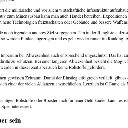
t die militärische und vor allem wirtschaftliche Infrastruktur aufzubaue
ativ zum Minenausbau kann man auch Handel betreiben, Expeditionen 
m neue Technologien freizuschalten oder Gebäude und bessere Waffens
nde noch irgendein anderes Ziel vorgegeben. Um in der Rangliste aufz
, so werden Punkte abgezogen und es geht wieder runter im Ranking. Als 
Imperium bei Abwesenheit auch entsprechend ungeschützt. Das hat zur Fo
itte zu schützen. Bei einer längeren Abwesenheit besteht die Möglichke
 werden in dieser Zeit aber auch keine Rohstoffe gefördert.
gewissen Zeitraum. Damit der Einstieg erfolgreich verläuft, gibt es ei
 sich einer der vielen Allianzen anzuschließen. Letztlich ist OGame als
chtigen Rohstoffe oder Booster auch für teuer Geld kaufen kann, es ist 
piel interessiert.
er sein