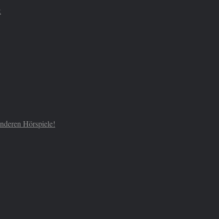
k
 anderen Hörspiele!