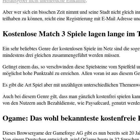
Herausgeber nicht unerhebliche Einkünfte
.
Aber wer sich ein bisschen Zeit nimmt und seine Stadt nicht gleich i
teilhaben zu können, reicht eine Registrierung mit E-Mail Adresse u
Kostenlose Match 3 Spiele lagen lange im 
Ein sehr beliebtes Genre der kostenlosen Spiele im Netz sind die sog
mindestens drei gleichen zusammengeführt werden müssen.
Gelingt einem das, so verschwinden diese Spielsteine vom Spielfeld und
möglichst hohe Punktzahl zu erreichen. Allen voran ist aus diesem G
Es gibt die Art Spiel aber mit unzähligen unterschiedlichen Themenwelt
Auch bei diesem Genre gilt, dass man gänzlich kostenfrei spielen ka
von den Nutzern auch Bezahldienste, wie Paysafecard, genutzt werde
Ogame: Das wohl bekannteste kostenfreie
Dieses Browsergame der Gameforge AG gibt es nun bereits seit 20 Jah
Von einem Deutschen entwickelt, wird OGame heute in 32 Sprachen g