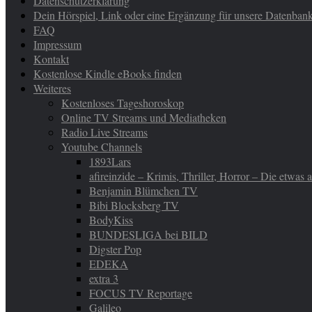
Datenschutzerklärung
Dein Hörspiel, Link oder eine Ergänzung für unsere Datenban
FAQ
Impressum
Kontakt
Kostenlose Kindle eBooks finden
Weiteres
Kostenloses Tageshoroskop
Online TV Streams und Mediatheken
Radio Live Streams
Youtube Channels
1893Lars
afireinzide – Krimis, Thriller, Horror – Die etwas
Benjamin Blümchen TV
Bibi Blocksberg TV
BodyKiss
BUNDESLIGA bei BILD
Digster Pop
EDEKA
extra 3
FOCUS TV Reportage
Galileo