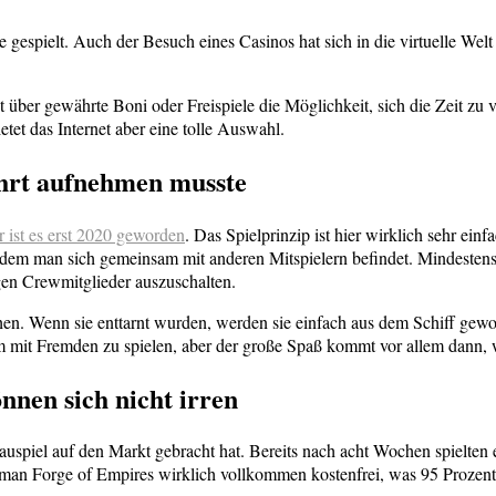
espielt. Auch der Besuch eines Casinos hat sich in die virtuelle Welt 
t über gewährte Boni oder Freispiele die Möglichkeit, sich die Zeit z
ietet das Internet aber eine tolle Auswahl.
ahrt aufnehmen musste
r ist es erst 2020 geworden
. Das Spielprinzip ist hier wirklich sehr ein
uf dem man sich gemeinsam mit anderen Mitspielern befindet. Mindestens
gen Crewmitglieder auszuschalten.
chen. Wenn sie enttarnt wurden, werden sie einfach aus dem Schiff gewo
sam mit Fremden zu spielen, aber der große Spaß kommt vor allem dann,
nnen sich nicht irren
uspiel auf den Markt gebracht hat. Bereits nach acht Wochen spielten e
n man Forge of Empires wirklich vollkommen kostenfrei, was 95 Prozen