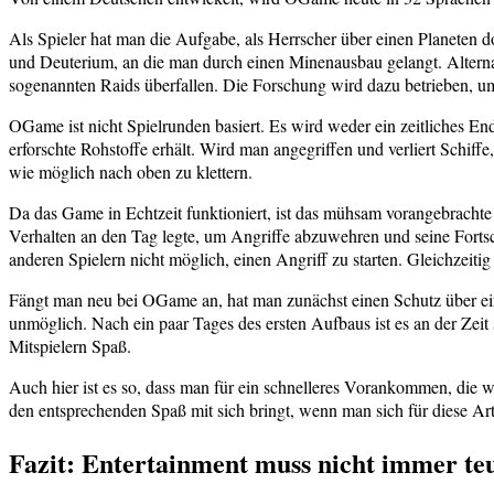
Als Spieler hat man die Aufgabe, als Herrscher über einen Planeten dor
und Deuterium, an die man durch einen Minenausbau gelangt. Altern
sogenannten Raids überfallen. Die Forschung wird dazu betrieben, u
OGame ist nicht Spielrunden basiert. Es wird weder ein zeitliches E
erforschte Rohstoffe erhält. Wird man angegriffen und verliert Schiffe
wie möglich nach oben zu klettern.
Da das Game in Echtzeit funktioniert, ist das mühsam vorangebrachte 
Verhalten an den Tag legte, um Angriffe abzuwehren und seine Fortschr
anderen Spielern nicht möglich, einen Angriff zu starten. Gleichzeitig
Fängt man neu bei OGame an, hat man zunächst einen Schutz über einen 
unmöglich. Nach ein paar Tages des ersten Aufbaus ist es an der Zeit
Mitspielern Spaß.
Auch hier ist es so, dass man für ein schnelleres Vorankommen, die wi
den entsprechenden Spaß mit sich bringt, wenn man sich für diese Art S
Fazit: Entertainment muss nicht immer teu