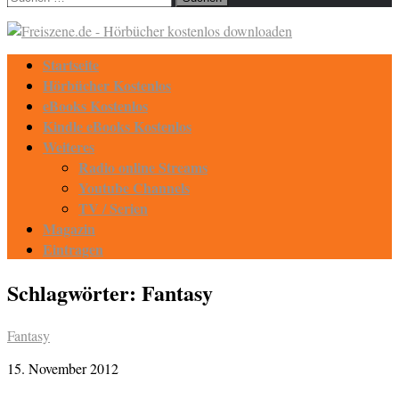
nach:
Startseite
Hörbücher Kostenlos
eBooks Kostenlos
Kindle eBooks Kostenlos
Weiteres
Radio online Streams
Youtube Channels
TV / Serien
Magazin
Eintragen
Schlagwörter:
Fantasy
Fantasy
15. November 2012