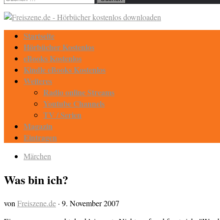
nach:
Startseite
Hörbücher Kostenlos
eBooks Kostenlos
Kindle eBooks Kostenlos
Weiteres
Radio online Streams
Youtube Channels
TV / Serien
Magazin
Eintragen
Märchen
Was bin ich?
von
Freiszene.de
·
9. November 2007