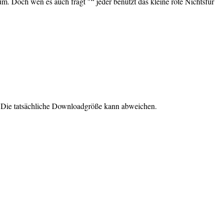
um. Doch wen es auch fragt "“ jeder benutzt das kleine rote Nichtsfür
. Die tatsächliche Downloadgröße kann abweichen.