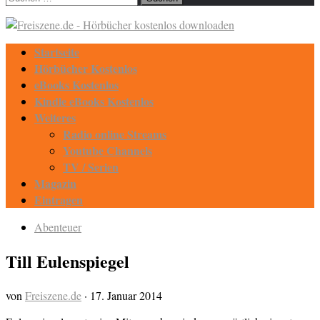
nach:
Startseite
Hörbücher Kostenlos
eBooks Kostenlos
Kindle eBooks Kostenlos
Weiteres
Radio online Streams
Youtube Channels
TV / Serien
Magazin
Eintragen
Abenteuer
Till Eulenspiegel
von
Freiszene.de
·
17. Januar 2014