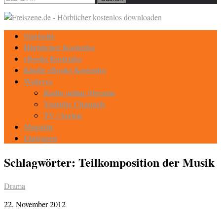
nach:
Startseite
Hörbücher Kostenlos
eBooks Kostenlos
Kindle eBooks Kostenlos
Weiteres
Radio online Streams
Youtube Channels
TV / Serien
Magazin
Eintragen
Schlagwörter:
Teilkomposition der Musik
Drama
22. November 2012