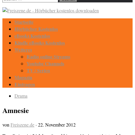
nach:
Startseite
Hörbücher Kostenlos
eBooks Kostenlos
Kindle eBooks Kostenlos
Weiteres
Radio online Streams
Youtube Channels
TV / Serien
Magazin
Eintragen
Drama
Amnesie
von
Freiszene.de
·
22. November 2012