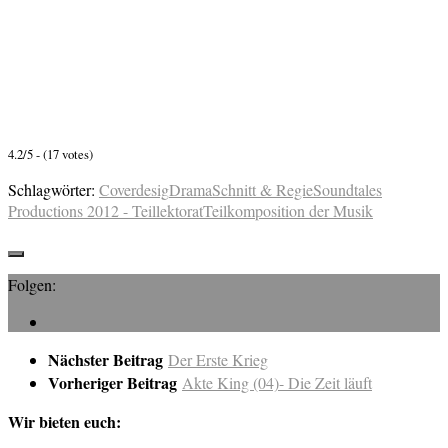
4.2/5 - (17 votes)
Schlagwörter:
Coverdesig
Drama
Schnitt & Regie
Soundtales
Productions 2012 - Teillektorat
Teilkomposition der Musik
Folgen:
Nächster Beitrag
Der Erste Krieg
Vorheriger Beitrag
Akte King (04)- Die Zeit läuft
Wir bieten euch: