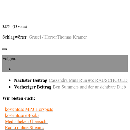
3.8/5 - (13 votes)
Schlagwörter:
Grusel / Horror
Thomas Kramer
Folgen:
Nächster Beitrag
Cassandra Mins Run #6: RAUSCHGOLD
Vorheriger Beitrag
Ben Summers und der unsichtbare Dieb
Wir bieten euch:
-
kostenlose MP3 Hörspiele
-
kostenlose eBooks
-
Mediatheken Übersicht
-
Radio online Streams