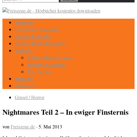
nach:
Startseite
Hörbücher Kostenlos
eBooks Kostenlos
Kindle eBooks Kostenlos
Weiteres
Radio online Streams
Youtube Channels
TV / Serien
Magazin
Eintragen
Grusel / Horror
Nightmares Teil 2 – In ewiger Finsternis
von
Freiszene.de
·
5. Mai 2013