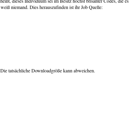
eißt, dieses Individuum sei im Besitz höchst brisanter Codes, die es
weiß niemand. Dies herauszufinden ist ihr Job Quelle:
. Die tatsächliche Downloadgröße kann abweichen.