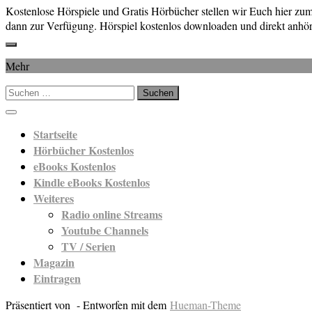
Kostenlose Hörspiele und Gratis Hörbücher stellen wir Euch hier z
dann zur Verfügung. Hörspiel kostenlos downloaden und direkt anhör
Mehr
Suchen
nach:
Startseite
Hörbücher Kostenlos
eBooks Kostenlos
Kindle eBooks Kostenlos
Weiteres
Radio online Streams
Youtube Channels
TV / Serien
Magazin
Eintragen
Präsentiert von
- Entworfen mit dem
Hueman-Theme