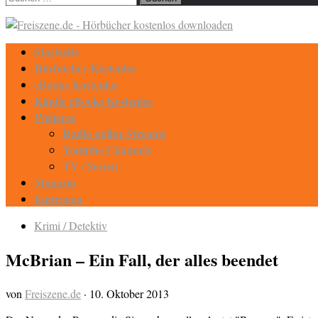
nach:
Startseite
Hörbücher Kostenlos
eBooks Kostenlos
Kindle eBooks Kostenlos
Weiteres
Radio online Streams
Youtube Channels
TV / Serien
Magazin
Eintragen
Krimi / Detektiv
McBrian – Ein Fall, der alles beendet
von
Freiszene.de
·
10. Oktober 2013