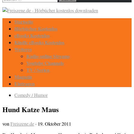
nach:
Startseite
Hörbücher Kostenlos
eBooks Kostenlos
Kindle eBooks Kostenlos
Weiteres
Radio online Streams
Youtube Channels
TV / Serien
Magazin
Eintragen
Comedy / Humor
Hund Katze Maus
von
Freiszene.de
·
19. Oktober 2011