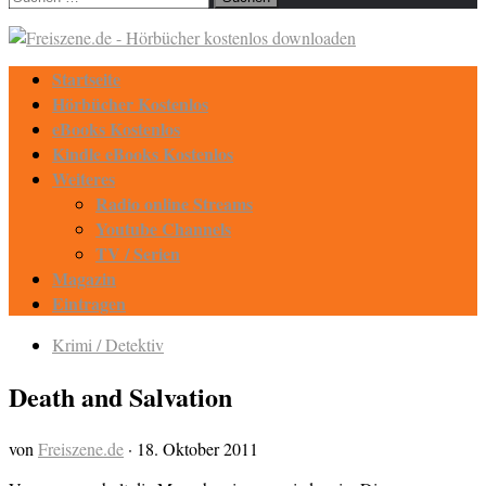
nach:
Startseite
Hörbücher Kostenlos
eBooks Kostenlos
Kindle eBooks Kostenlos
Weiteres
Radio online Streams
Youtube Channels
TV / Serien
Magazin
Eintragen
Krimi / Detektiv
Death and Salvation
von
Freiszene.de
·
18. Oktober 2011