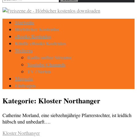
nach:
Startseite
Hörbücher Kostenlos
eBooks Kostenlos
Kindle eBooks Kostenlos
Weiteres
Radio online Streams
Youtube Channels
TV / Serien
Magazin
Eintragen
Kategorie:
Kloster Northanger
Catherine Morland, eine siebzehnjährige Pfarrerstochter, ist leidlich
hübsch und unbedarft….
Kloster Northanger