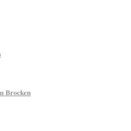
s
em Brocken