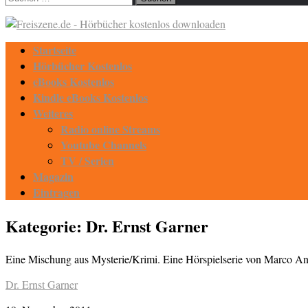
nach:
Startseite
Hörbücher Kostenlos
eBooks Kostenlos
Kindle eBooks Kostenlos
Weiteres
Radio online Streams
Youtube Channels
TV / Serien
Magazin
Eintragen
Kategorie:
Dr. Ernst Garner
Eine Mischung aus Mysterie/Krimi. Eine Hörspielserie von Marco An
Dr. Ernst Garner