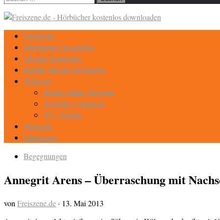
nach:
Startseite
Hörbücher Kostenlos
eBooks Kostenlos
Kindle eBooks Kostenlos
Weiteres
Radio online Streams
Youtube Channels
TV / Serien
Magazin
Eintragen
Begegnungen
Annegrit Arens – Überraschung mit Nachs
von
Freiszene.de
·
13. Mai 2013