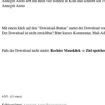
Annegrit Arens lebt mit ihren vier Söhnen in Köln und schreibt seit
Annegrit Arens
Mit einem klick auf den "Download-Button" startet der Download vo
Der Download ist nicht erreichbar? Bitte kurzes Kommentar, Mail-Adr
Rechter Mausklick -> Ziel speiche
Falls der Download nicht startet:
4.5/5 - (11 votes)
Schlagwörter:
Annegrit Arens
Begegnungen