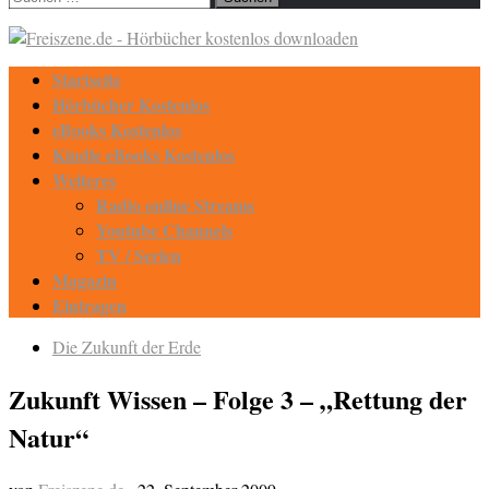
nach:
Startseite
Hörbücher Kostenlos
eBooks Kostenlos
Kindle eBooks Kostenlos
Weiteres
Radio online Streams
Youtube Channels
TV / Serien
Magazin
Eintragen
Die Zukunft der Erde
Zukunft Wissen – Folge 3 – „Rettung der
Natur“