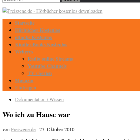
nach:
Startseite
Hörbücher Kostenlos
eBooks Kostenlos
Kindle eBooks Kostenlos
Weiteres
Radio online Streams
Youtube Channels
TV / Serien
Magazin
Eintragen
Dokumentation / Wissen
Wo ich zu Hause war
von
Freiszene.de
·
27. Oktober 2010