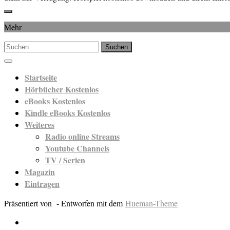
Mehr
Suchen
nach:
Startseite
Hörbücher Kostenlos
eBooks Kostenlos
Kindle eBooks Kostenlos
Weiteres
Radio online Streams
Youtube Channels
TV / Serien
Magazin
Eintragen
Präsentiert von
- Entworfen mit dem
Hueman-Theme