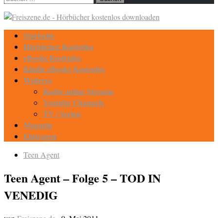
nach:
Startseite
Hörbücher Kostenlos
eBooks Kostenlos
Kindle eBooks Kostenlos
Weiteres
Radio online Streams
Youtube Channels
TV / Serien
Magazin
Eintragen
Teen Agent
Teen Agent – Folge 5 – TOD IN
VENEDIG