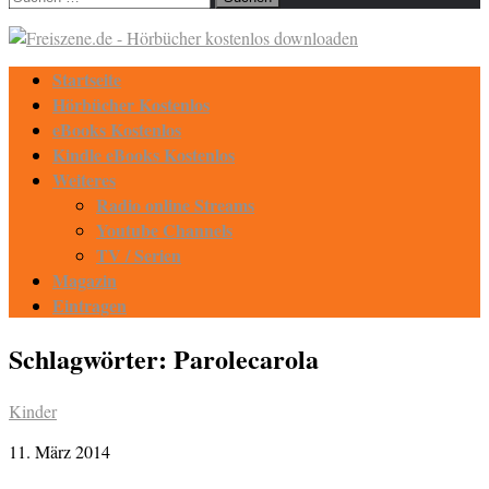
nach:
Startseite
Hörbücher Kostenlos
eBooks Kostenlos
Kindle eBooks Kostenlos
Weiteres
Radio online Streams
Youtube Channels
TV / Serien
Magazin
Eintragen
Schlagwörter:
Parolecarola
Kinder
11. März 2014