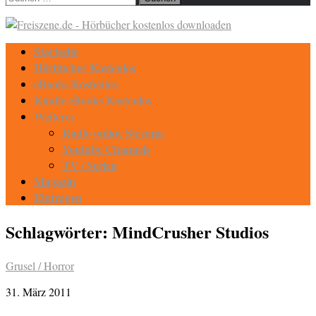
nach:
Startseite
Hörbücher Kostenlos
eBooks Kostenlos
Kindle eBooks Kostenlos
Weiteres
Radio online Streams
Youtube Channels
TV / Serien
Magazin
Eintragen
Schlagwörter:
MindCrusher Studios
Grusel / Horror
31. März 2011