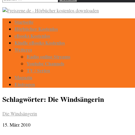
nach:
Startseite
Hörbücher Kostenlos
eBooks Kostenlos
Kindle eBooks Kostenlos
Weiteres
Radio online Streams
Youtube Channels
TV / Serien
Magazin
Eintragen
Schlagwörter:
Die Windsängerin
Die Windsängerin
15. März 2010