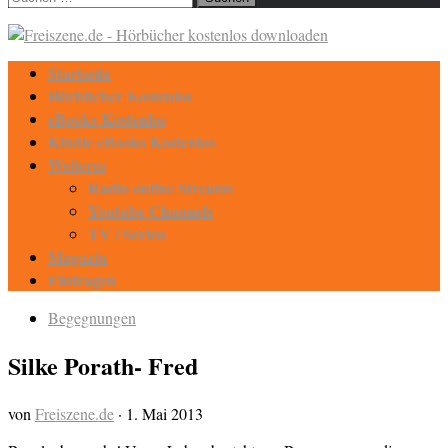
nach:
Startseite
Hörbücher Kostenlos
eBooks Kostenlos
Kindle eBooks Kostenlos
Weiteres
Radio online Streams
Youtube Channels
TV / Serien
Magazin
Eintragen
Begegnungen
Silke Porath- Fred
von
Freiszene.de
·
1. Mai 2013