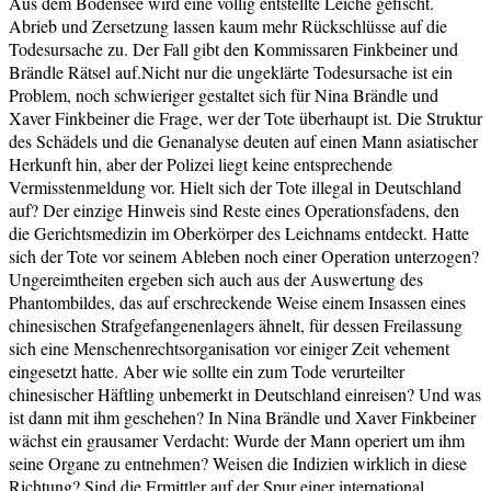
Aus dem Bodensee wird eine völlig entstellte Leiche gefischt.
Abrieb und Zersetzung lassen kaum mehr Rückschlüsse auf die
Todesursache zu. Der Fall gibt den Kommissaren Finkbeiner und
Brändle Rätsel auf.Nicht nur die ungeklärte Todesursache ist ein
Problem, noch schwieriger gestaltet sich für Nina Brändle und
Xaver Finkbeiner die Frage, wer der Tote überhaupt ist. Die Struktur
des Schädels und die Genanalyse deuten auf einen Mann asiatischer
Herkunft hin, aber der Polizei liegt keine entsprechende
Vermisstenmeldung vor. Hielt sich der Tote illegal in Deutschland
auf? Der einzige Hinweis sind Reste eines Operationsfadens, den
die Gerichtsmedizin im Oberkörper des Leichnams entdeckt. Hatte
sich der Tote vor seinem Ableben noch einer Operation unterzogen?
Ungereimtheiten ergeben sich auch aus der Auswertung des
Phantombildes, das auf erschreckende Weise einem Insassen eines
chinesischen Strafgefangenenlagers ähnelt, für dessen Freilassung
sich eine Menschenrechtsorganisation vor einiger Zeit vehement
eingesetzt hatte. Aber wie sollte ein zum Tode verurteilter
chinesischer Häftling unbemerkt in Deutschland einreisen? Und was
ist dann mit ihm geschehen? In Nina Brändle und Xaver Finkbeiner
wächst ein grausamer Verdacht: Wurde der Mann operiert um ihm
seine Organe zu entnehmen? Weisen die Indizien wirklich in diese
Richtung? Sind die Ermittler auf der Spur einer international