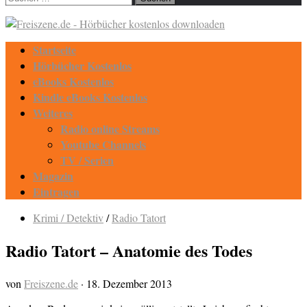
nach:
Startseite
Hörbücher Kostenlos
eBooks Kostenlos
Kindle eBooks Kostenlos
Weiteres
Radio online Streams
Youtube Channels
TV / Serien
Magazin
Eintragen
Krimi / Detektiv
/
Radio Tatort
Radio Tatort – Anatomie des Todes
von
Freiszene.de
·
18. Dezember 2013