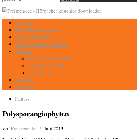
nach:
Startseite
Hörbücher Kostenlos
eBooks Kostenlos
Kindle eBooks Kostenlos
Weiteres
Radio online Streams
Youtube Channels
TV / Serien
Magazin
Eintragen
Fantasy
Polysporangiophyten
von
Freiszene.de
·
5. Juni 2013