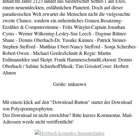
Inhalt:Im Jahre 2123 landet das Siedlerschiff Settler-1 auf Exos,
einem neuentdeckten, erdähnlichen Planeten. Doch auf dieser
paradiesischen Welt erwartet die Menschen nicht die vielgesuchte
zweite Chance, sondern ein unheimliches Grauen.Besatzung-
Erzähler & Computerstimme - Felix Würgler-Captain Jonathan
Cyrus - Werner Wilkening-Lesley-Sue Leech - Dagmar Bittner-
Shane - Dennis Oberhach-Dr. Yusuke Kimura - Patrick Steiner-
Stephen Stefford - Matthias Ubert-Nancy Stefford - Sonja Schreiber-
Robert Owen - Michael GerdesSchnitt & Regie: Martin
ErdtmannIdee und Skript: Frank HammerschmidtLektorat: Dennis
Oberhach / Sabine SchierhoffMusik: Tim GösslerCover: Herbert
Ahnen
Größe: unknown
Mit einem klick auf den "Download-Button" startet der Download
von Polysporangiophyten.
Der Download ist nicht erreichbar? Bitte kurzes Kommentar, Mail-
Adressen werde nicht veröffentlicht!