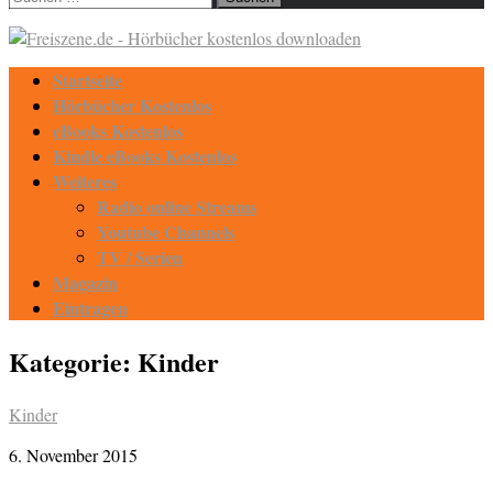
nach:
Startseite
Hörbücher Kostenlos
eBooks Kostenlos
Kindle eBooks Kostenlos
Weiteres
Radio online Streams
Youtube Channels
TV / Serien
Magazin
Eintragen
Kategorie:
Kinder
Kinder
6. November 2015