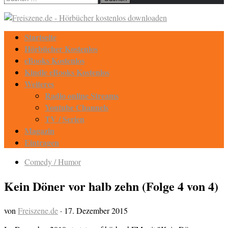
nach:
Startseite
Hörbücher Kostenlos
eBooks Kostenlos
Kindle eBooks Kostenlos
Weiteres
Radio online Streams
Youtube Channels
TV / Serien
Magazin
Eintragen
Comedy / Humor
Kein Döner vor halb zehn (Folge 4 von 4)
von
Freiszene.de
·
17. Dezember 2015